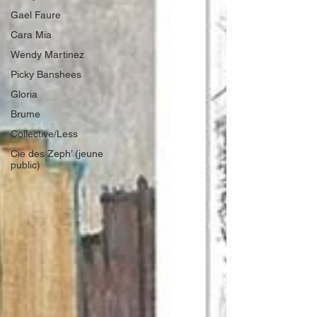
Gael Faure
Cara Mia
Wendy Martinez
Picky Banshees
Gloria
Brume
Collective/Less
Cie des Zeph’ (jeune
public)