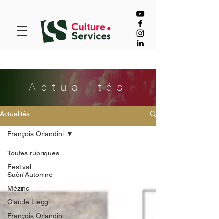
Actualités
Actualités
François Orlandini
Toutes rubriques
Festival
Saôn'Automne
Mézinc
Claude Lieggi
François Orlandini