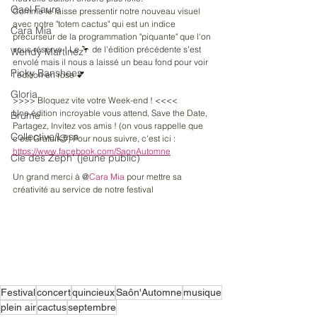
Gael Faure
Comme le laisse pressentir notre nouveau visuel 
avec notre "totem cactus" qui est un indice 
Cara Mia
précurseur de la programmation "piquante" que l'on 
vous réserve ! Le 🦩 de l'édition précédente s'est 
Wendy Martinez
envolé mais il nous a laissé un beau fond pour voir 
Picky Banshees
l'édition en rose 💕
Gloria
>>>> Bloquez vite votre Week-end ! <<<<
Une édition incroyable vous attend, Save the Date, 
Brume
Partagez, Invitez vos amis ! (on vous rappelle que 
Collective/Less
c'est Gratuit😉) Pour nous suivre, c'est ici : 
https://www.facebook.com/SaonAutomne
Cie des Zeph’ (jeune public)
Un grand merci à @
Cara Mia
 pour mettre sa 
créativité au service de notre festival
Festival
concert
quincieux
Saôn'Automne
musique
plein air
cactus
septembre