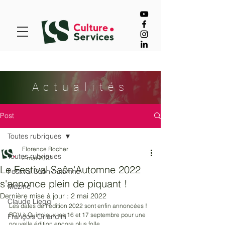
Actualités
Post
Toutes rubriques
Florence Rocher
Toutes rubriques
2 mai 2022
Le Festival Saôn'Automne 2022
Festival Saôn'Automne
s'annonce plein de piquant !
Mézinc
Dernière mise à jour :
2 mai 2022
Claude Lieggi
Les dates de l'édition 2022 sont enfin annoncées ! 
RDV à Quincieux les 16 et 17 septembre pour une 
François Orlandini
nouvelle édition encore plus folle. 