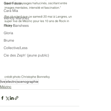
Gael Faure
travers de paysages hallucinés, oscillant entre 
images mentales, intensité et fascination."
Cara Mia
Pas plus tard que ce samedi 20 mai à Langres, un 
Wendy Martinez
super live de Mézinc pour les 10 ans de Rock in 
Picky Banshees
Share !
Gloria
Brume
Collective/Less
Cie des Zeph’ (jeune public)
crédit photo Christophe Bonnefoy
live
electro
scenographie
Mézinc