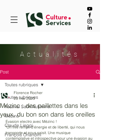
Actualités
Post
Toutes rubriques
Florence Rocher
Toutes rubriques
23 mai 2023
Mézinc : des paillettes dans les
Festival Saôn'Automne
yeux, du bon son dans les oreilles
Mézinc
Evasion electro avec Mézinc !
Claude Lieggi
"Un live rempli d’énergie et de liberté, qui nous 
transporte et nous saisit. Une musique 
François Orlandini
contemplative et introspective pour une évasion au 