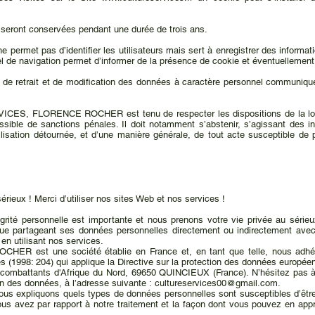
e seront conservées pendant une durée de trois ans.
 permet pas d’identifier les utilisateurs mais sert à enregistrer des informati
iel de navigation permet d’informer de la présence de cookie et éventuellement,
ès, de retrait et de modification des données à caractère personnel communiqu
VICES, FLORENCE ROCHER est tenu de respecter les dispositions de la loi I
ssible de sanctions pénales. Il doit notamment s’abstenir, s’agissant des i
ilisation détournée, et d’une manière générale, de tout acte susceptible de p
érieux ! Merci d’utiliser nos sites Web et nos services !
ité personnelle est importante et nous prenons votre vie privée au sérieux.
sique partageant ses données personnelles directement ou indirecteme
n utilisant nos services.
st une société établie en France et, en tant que telle, nous adhérons
es (1998: 204) qui applique la Directive sur la protection des données europé
s combattants d'Afrique du Nord, 69650 QUINCIEUX (France). N’hésitez pas à
n des données, à l’adresse suivante :
cultureservices00@gmail.com
.
nous expliquons quels types de données personnelles sont susceptibles d’être 
us avez par rapport à notre traitement et la façon dont vous pouvez en appr