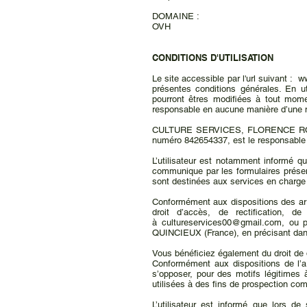
DOMAINE :
OVH
CONDITIONS D'UTILISATION
Le site accessible par l'url suivant :
ww
présentes conditions générales. En ut
pourront êtres modifiées à tout m
responsable en aucune manière d’une m
CULTURE SERVICES, FLORENCE ROCHER,
numéro 842654337, est le responsab
L’utilisateur est notamment informé qu
communique par les formulaires pré
sont destinées aux services en charge
Conformément aux dispositions des artic
droit d’accès, de rectification, 
à
cultureservices00@gmail.com
, ou 
QUINCIEUX (France), en précisant dans l’
Vous bénéficiez également du droit de 
Conformément aux dispositions de l’ar
s’opposer, pour des motifs légitimes 
utilisées à des fins de prospection co
L’utilisateur est informé que lors de