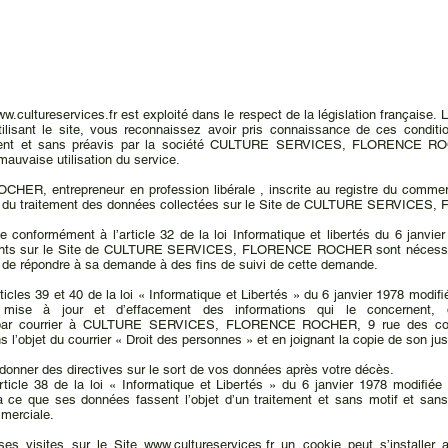
w.cultureservices.fr
est exploité dans le respect de la législation française. L'
ilisant le site, vous reconnaissez avoir pris connaissance de ces conditio
oment et sans préavis par la société CULTURE SERVICES, FLORENCE ROC
auvaise utilisation du service.
 entrepreneur en profession libérale , inscrite au registre du commer
le du traitement des données collectées sur le Site de CULTURE SERVIC
e conformément à l’article 32 de la loi Informatique et libertés du 6 janvier
sents sur le Site de CULTURE SERVICES, FLORENCE ROCHER sont nécessai
 de répondre à sa demande à des fins de suivi de cette demande.
les 39 et 40 de la loi « Informatique et Libertés » du 6 janvier 1978 modifiée
de mise à jour et d’effacement des informations qui le concernent, 
par courrier à CULTURE SERVICES, FLORENCE ROCHER, 9 rue des comb
objet du courrier « Droit des personnes » et en joignant la copie de son justif
donner des directives sur le sort de vos données après votre décès.
ticle 38 de la loi « Informatique et Libertés » du 6 janvier 1978 modifiée 
à ce que ses données fassent l’objet d’un traitement et sans motif et san
mmerciale.
 ses visites sur le Site
www.cultureservices.fr
un cookie peut s’installer 