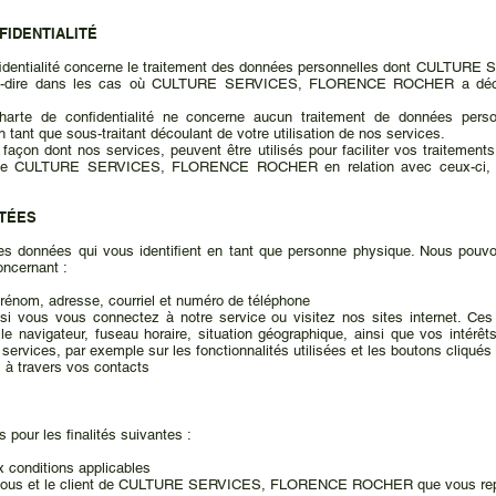
FIDENTIALITÉ
confidentialité concerne le traitement des données personnelles dont CU
st-à-dire dans les cas où CULTURE SERVICES, FLORENCE ROCHER a déci
 Charte de confidentialité ne concerne aucun traitement de données p
t que sous-traitant découlant de votre utilisation de nos services.
a façon dont nos services, peuvent être utilisés pour faciliter vos traitemen
 de CULTURE SERVICES, FLORENCE ROCHER en relation avec ceux-ci, veu
ITÉES
es données qui vous identifient en tant que personne physique. Nous pouvo
ncernant :
rénom, adresse, courriel et numéro de téléphone
, si vous vous connectez à notre service ou visitez nos sites internet. Ce
le navigateur, fuseau horaire, situation géographique, ainsi que vos intérêts
ervices, par exemple sur les fonctionnalités utilisées et les boutons cliqués
 à travers vos contacts
pour les finalités suivantes :
 conditions applicables
avec vous et le client de CULTURE SERVICES, FLORENCE ROCHER que vous re