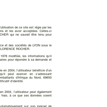
utilisation de ce site est régie par les
ns et les avoir acceptées. Celles-ci
HER qui ne saurait être tenu pour
ce et des sociétés de LYON sous le
ES, FLORENCE ROCHER.
 1978 modifiée, les informations qu’il
res pour répondre à sa demande et
 en 2004, l’utilisateur bénéficie d’un
qu’il peut exercer en s’adressant
attants d'Afrique du Nord, 69650
icatif d’identité.
en 2004, l’utilisateur peut également
s frais, à ce que ses données soient
automatiquement sur son logiciel de