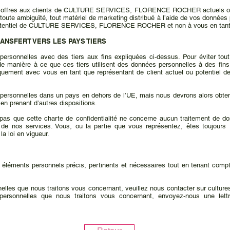
des offres aux clients de CULTURE SERVICES, FLORENCE ROCHER actuels ou 
r toute ambiguïté, tout matériel de marketing distribué à l’aide de vos donnée
u potentiel de CULTURE SERVICES, FLORENCE ROCHER et non à vous en tant 
RANSFERT VERS LES PAYS TIERS
rsonnelles avec des tiers aux fins expliquées ci-dessus. Pour éviter tou
e manière à ce que ces tiers utilisent des données personnelles à des fins 
uniquement avec vous en tant que représentant de client actuel ou poten
ersonnelles dans un pays en dehors de l’UE, mais nous devrons alors obteni
e en prenant d’autres dispositions.
as que cette charte de confidentialité ne concerne aucun traitement de do
on de nos services. Vous, ou la partie que vous représentez, êtes toujours
a loi en vigueur.
es éléments personnels précis, pertinents et nécessaires tout en tenant compte
nelles que nous traitons vous concernant, veuillez nous contacter sur
cultur
 personnelles que nous traitons vous concernant, envoyez-nous une le