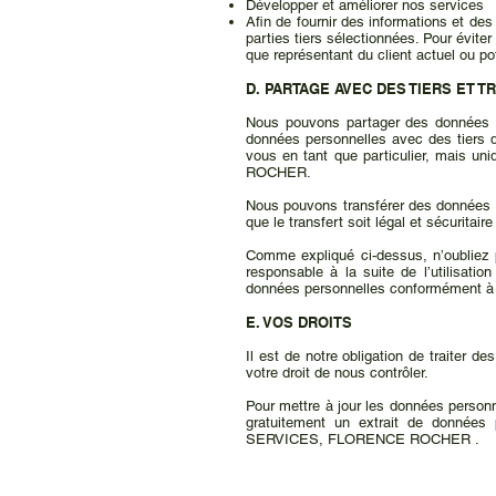
Développer et améliorer nos services
Afin de fournir des informations et 
parties tiers sélectionnées. Pour évite
que représentant du client actuel o
D. PARTAGE AVEC DES TIERS ET T
Nous pouvons partager des données pe
données personnelles avec des tiers d
vous en tant que particulier, mais 
ROCHER.
Nous pouvons transférer des données p
que le transfert soit légal et sécuritair
Comme expliqué ci-dessus, n’oubliez p
responsable à la suite de l’utilisati
données personnelles conformément à l
E. VOS DROITS
Il est de notre obligation de traiter d
votre droit de nous contrôler.
Pour mettre à jour les données person
gratuitement un extrait de données
SERVICES, FLORENCE ROCHER .