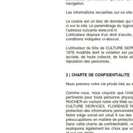
navigation.
Les informations recueillies sur ce sit
Le cookie est un bloc de données qui ne
ci sur le site. Le paramétrage du logic
l’adresse suivante
www.cnil.fr
.
L’utilisateur dispose d’un droit d’acc
conditions indiquées ci-dessus.
L’utilisateur du Site de CULTURE SER
1978 modifiée dont la violation est pa
accède, de toute collecte, de toute ut
réputation des personnes.
2 | CHARTE DE CONFIDENTIALITE
Nous prenons votre vie privée très au s
Comme vous, nous croyons que l’intégr
pertinente pour toute personne phy
ROCHER en visitant notre site Web ou e
CULTURE SERVICES, FLORENCE ROCHER e
protection des informations personnell
Notre siège social est situé 9 rue de
préoccupations en matière de protectio
Dans cette charte de confidentialité, 
expliquons également les choix que vo
et sur vos droits.