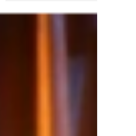
à partager en famille, fait de becs et de vents !
Documents à consulter : Informations, conditions
d’accueil et disponibilités sur demande → Nous
contacter cultureservices00@gmail.com
https://www.cultureservices.fr/contact