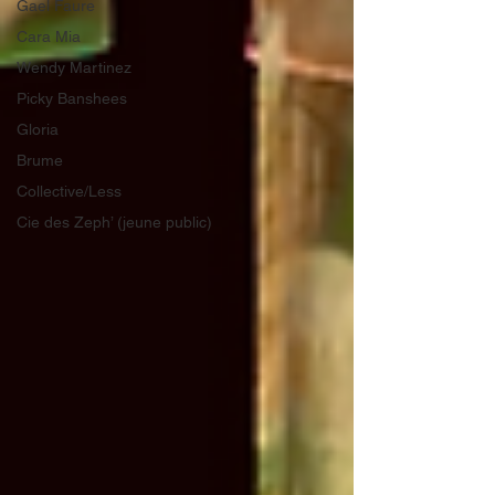
Gael Faure
Cara Mia
Wendy Martinez
Picky Banshees
Gloria
Brume
Collective/Less
Cie des Zeph’ (jeune public)