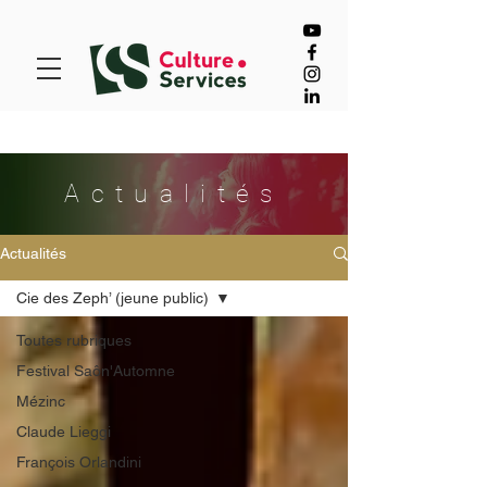
Actualités
Actualités
Cie des Zeph’ (jeune public)
Toutes rubriques
Festival Saôn'Automne
Mézinc
Claude Lieggi
François Orlandini