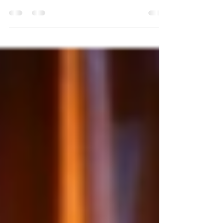
concert ou spectacle Pour chanter ou danser dans
une bonne ambiance assurée